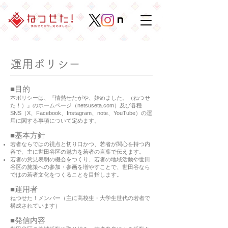
​運用ポリシー
■目的
本ポリシーは、『情熱せたがや、始めました。（ねつせ
た！）』のホームページ（netsuseta.com）及び各種
SNS（X、Facebook、Instagram、note、YouTube）の運
用に関する事項について定めます。
■基本方針
若者ならではの視点と切り口かつ、若者が関心を持つ内
容で、主に世田谷区の魅力を若者の言葉で伝えます。
若者の意見表明の機会をつくり、若者の地域活動や世田
谷区の施策への参加・参画を増やすことで、世田谷なら
ではの若者文化をつくることを目指します。
■運用者
ねつせた！メンバー（主に高校生・大学生世代の若者で
構成されています）
■発信内容