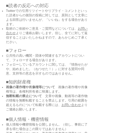
■読者の反応への対応
Twitterでの引用リツイートやリプライ・コメントといっ
た読者からの個別の投稿に対しては、原則として文章に
よる回答は行いませんが、「いいね」をする場合があり
ます。
取材のご依頼やご意見・ご質問などについては、
お問い
合わせ
よりご連絡お願いします。但し、全てに対して返
信することはいたしかねますので、あらかじめご了承く
ださい。
■フォロー
公共性の高い機関・団体や関連するアカウントについ
て、フォローする場合があります。
フォローしているアカウントに関しては、『情熱せたが
や、始めました。（ねつせた！）』に対する賛同や同
意、支持等の意志を示すものではありません。
■知的財産権
画像の著作権や肖像権等について
画像の著作権や肖像
権等は、各権利所有者に帰属します。
無断転載の禁止について
文章や画像、動画等の著作物
の情報を無断転載することを禁止します。引用の範囲を
超えるものについて転載する際には、
お問い合わせ
より
ご連絡お願いします。​
■個人情報・機密情報
個人情報や機密情報を公開しません。（但し、事前に了
承を得た場合はこの限りではありません）