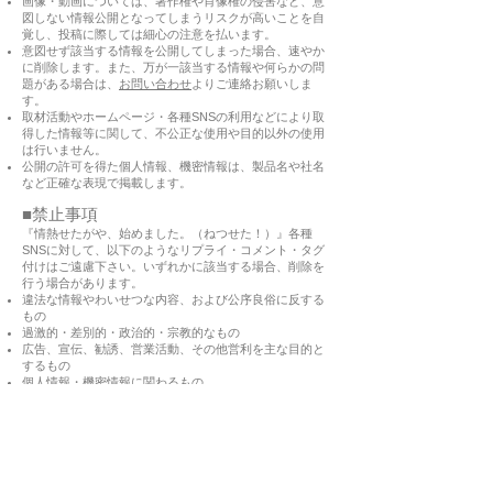
画像・動画については、著作権や肖像権の侵害など、意
図しない情報公開となってしまうリスクが高いことを自
覚し、投稿に際しては細心の注意を払います。
意図せず該当する情報を公開してしまった場合、速やか
に削除します。また、万が一該当する情報や何らかの問
題がある場合は、
お問い合わせ
よりご連絡お願いしま
す。
取材活動やホームページ・各種SNSの利用などにより取
得した情報等に関して、不公正な使用や目的以外の使用
は行いません。
公開の許可を得た個人情報、機密情報は、製品名や社名
など正確な表現で掲載します。
■禁止事項
『情熱せたがや、始めました。（ねつせた！）』各種
SNSに対して、以下のようなリプライ・コメント・タグ
付けはご遠慮下さい。いずれかに該当する場合、削除を
行う場合があります。
違法な情報やわいせつな内容、および公序良俗に反する
もの
過激的・差別的・政治的・宗教的なもの
広告、宣伝、勧誘、営業活動、その他営利を主な目的と
するもの
個人情報・機密情報に関わるもの
その他、運用上、不適切と判断したもの
■免責事項
情報の正確性について
掲載する内容は、可能な限り正
確な情報であるよう努めていますが、誤りを完全に排除
できるものではなく、情報が古くなる場合もあります。