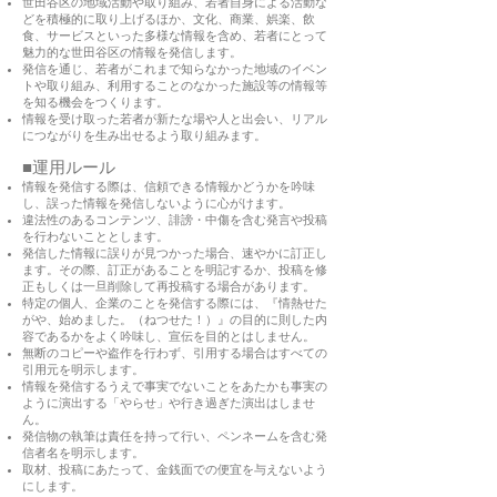
世田谷区の地域活動や取り組み、若者自身による活動な
どを積極的に取り上げるほか、文化、商業、娯楽、飲
食、サービスといった多様な情報を含め、若者にとって
魅力的な世田谷区の情報を発信します。
発信を通じ、若者がこれまで知らなかった地域のイベン
トや取り組み、利用することのなかった施設等の情報等
を知る機会をつくります。
情報を受け取った若者が新たな場や人と出会い、リアル
につながりを生み出せるよう取り組みます。
■運用ルール
情報を発信する際は、信頼できる情報かどうかを吟味
し、誤った情報を発信しないように心がけます。
違法性のあるコンテンツ、誹謗・中傷を含む発言や投稿
を行わないこととします。
発信した情報に誤りが見つかった場合、速やかに訂正し
ます。その際、訂正があることを明記するか、投稿を修
正もしくは一旦削除して再投稿する場合があります。
特定の個人、企業のことを発信する際には、『情熱せた
がや、始めました。（ねつせた！）』の目的に則した内
容であるかをよく吟味し、宣伝を目的とはしません。
無断のコピーや盗作を行わず、引用する場合はすべての
引用元を明示します。
情報を発信するうえで事実でないことをあたかも事実の
ように演出する「やらせ」や行き過ぎた演出はしませ
ん。
発信物の執筆は責任を持って行い、ペンネームを含む発
信者名を明示します。
取材、投稿にあたって、金銭面での便宜を与えないよう
にします。