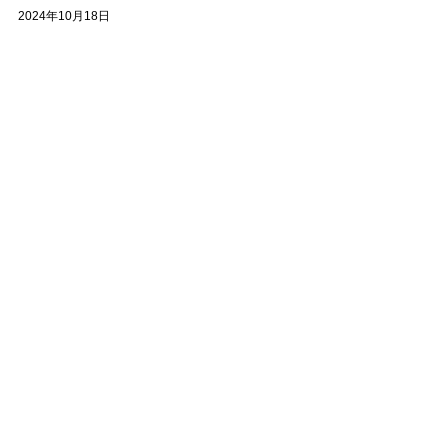
2024年10月18日
「ふくもの堂」を取材しました。
2024年8月27日
用賀サマーフェスティバル2024
2024年8月24日
せたがやふるさと区民まつり2024
2024年8月2日