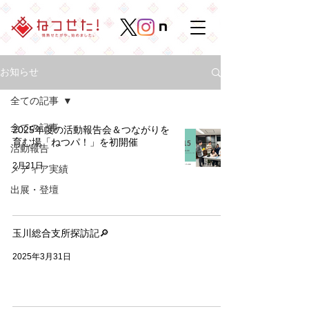
お知らせ
全ての記事
全ての記事
2025年度の活動報告会＆つながりを
育む場「ねつパ！」を初開催
活動報告
2月21日
メディア実績
出展・登壇
玉川総合支所探訪記🔎
2025年3月31日