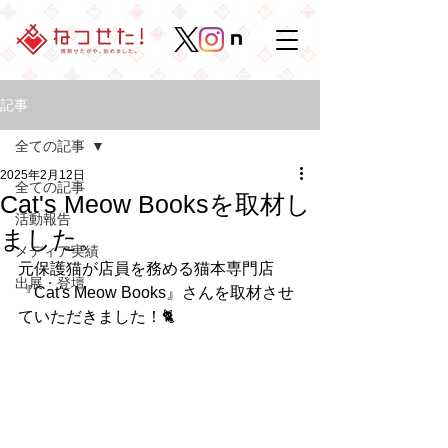
記事
全ての記事
2025年2月12日
全ての記事
Cat's Meow Booksを取材し
活動報告
ました。
メディア実績
元保護猫が店員を務める猫本専門店
出展・登壇
『Cat's Meow Books』さんを取材させ
ていただきました！🐈