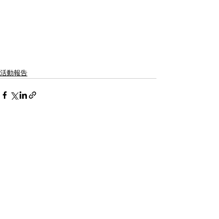
活動報告
info@netsuseta.com
​運用ポリシー
Do Not Sell My Personal Information