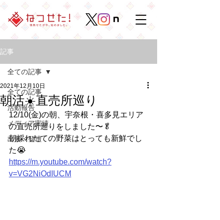
記事
全ての記事
2021年12月10日
全ての記事
朝活☀️直売所巡り
活動報告
12/10(金)の朝、宇奈根・喜多見エリア
メディア実績
の直売所巡りをしました〜🥬
朝採れたての野菜はとっても新鮮でし
出展・登壇
た😭
https://m.youtube.com/watch?
v=VG2NiOdIUCM